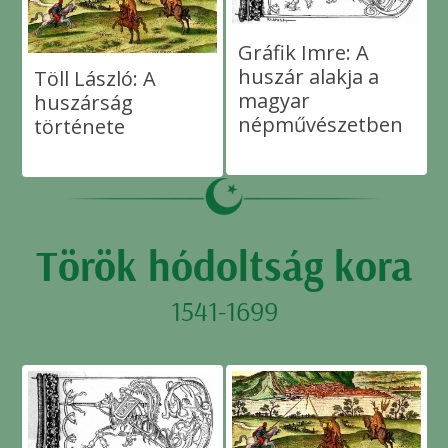
Gráfik Imre: A
huszár alakja a
Töll László: A
magyar
huszárság
népművészetben
története
Török hódoltság kora
1541-1699