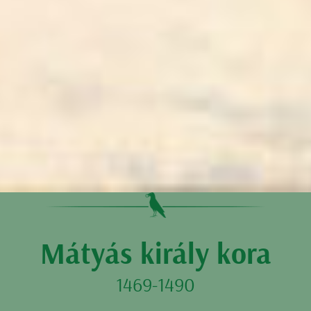
Mátyás király kora
1469-1490